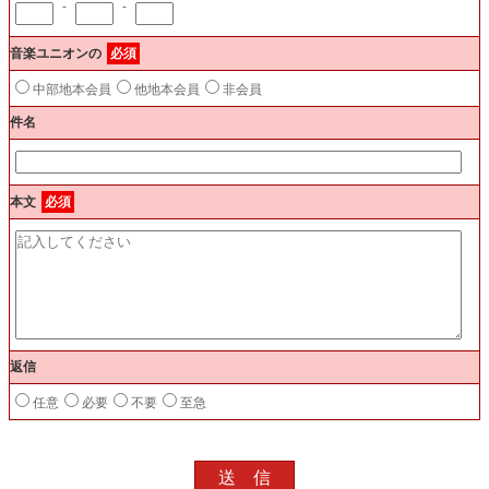
-
-
音楽ユニオンの
必須
中部地本会員
他地本会員
非会員
件名
本文
必須
返信
任意
必要
不要
至急