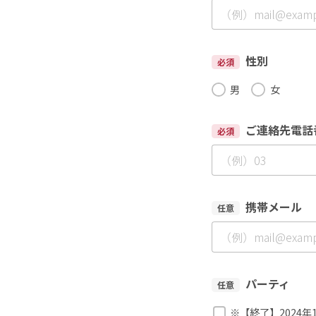
性別
必須
男
女
ご連絡先電話
必須
携帯メール
任意
パーティ
任意
※【終了】2024年