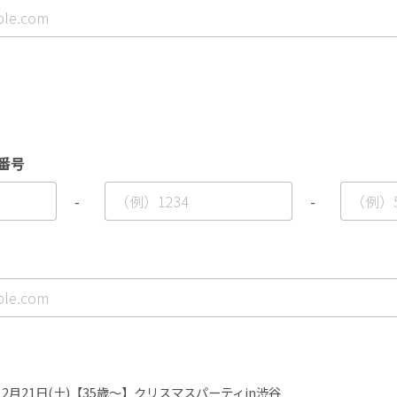
番号
-
-
12月21日(土)【35歳～】クリスマスパーティin渋谷