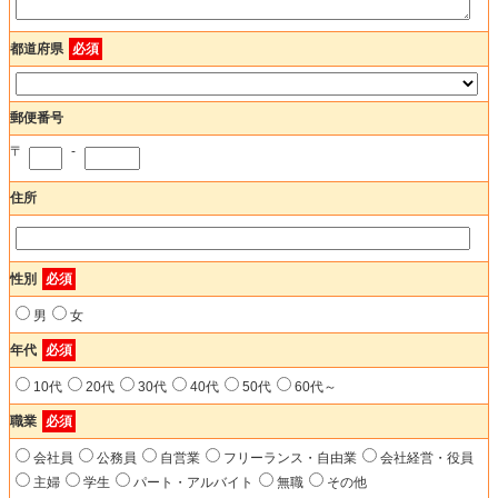
都道府県
必須
郵便番号
〒
-
住所
性別
必須
男
女
年代
必須
10代
20代
30代
40代
50代
60代～
職業
必須
会社員
公務員
自営業
フリーランス・自由業
会社経営・役員
主婦
学生
パート・アルバイト
無職
その他