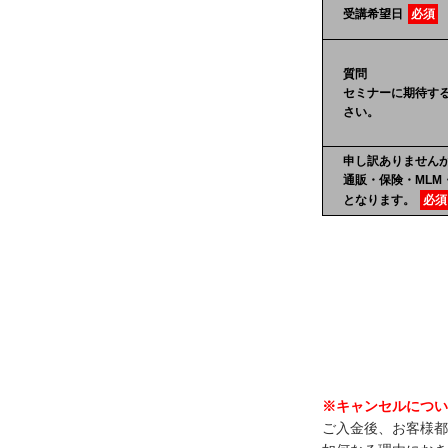
受講希望日
必須
質問
セミナーに期待す
さい。
申し訳ありません
通販・保険・MLM
となります。
必須
※キャンセルについ
ご入金後、お客様都