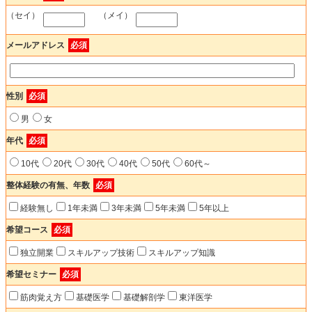
（セイ）
（メイ）
メールアドレス
必須
性別
必須
男
女
年代
必須
10代
20代
30代
40代
50代
60代～
整体経験の有無、年数
必須
経験無し
1年未満
3年未満
5年未満
5年以上
希望コース
必須
独立開業
スキルアップ技術
スキルアップ知識
希望セミナー
必須
筋肉覚え方
基礎医学
基礎解剖学
東洋医学