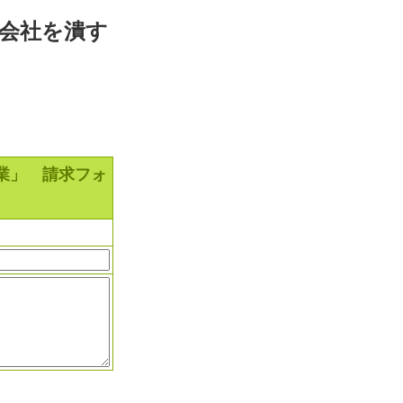
 会社を潰す
士業」 請求フォ