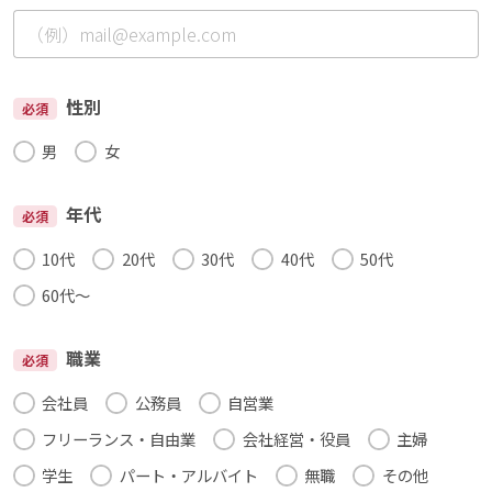
性別
必須
男
女
年代
必須
10代
20代
30代
40代
50代
60代～
職業
必須
会社員
公務員
自営業
フリーランス・自由業
会社経営・役員
主婦
学生
パート・アルバイト
無職
その他