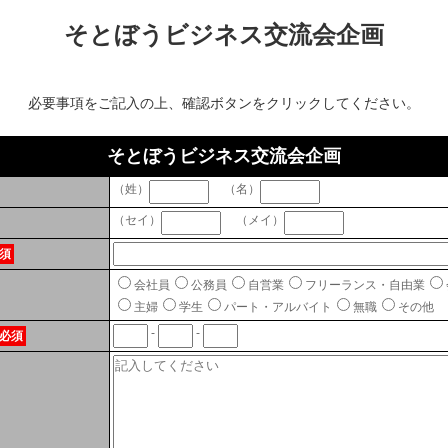
そとぼうビジネス交流会企画
必要事項をご記入の上、確認ボタンをクリックしてください。
そとぼうビジネス交流会企画
（姓）
（名）
（セイ）
（メイ）
須
会社員
公務員
自営業
フリーランス・自由業
主婦
学生
パート・アルバイト
無職
その他
-
-
必須