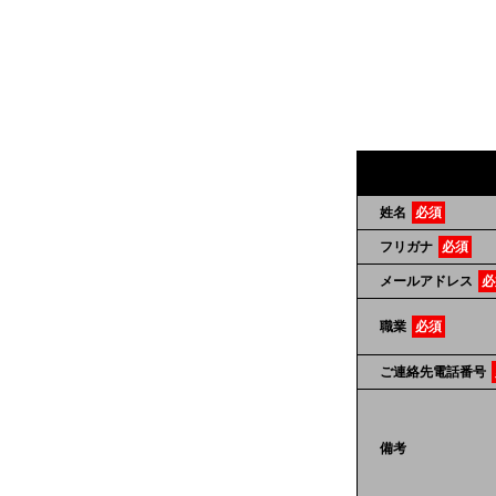
姓名
必須
フリガナ
必須
メールアドレス
必
職業
必須
ご連絡先電話番号
備考