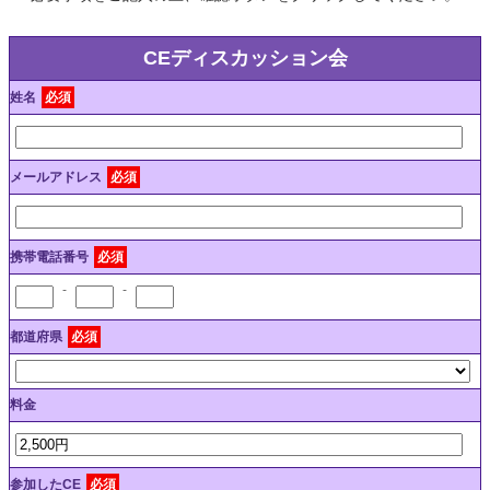
CEディスカッション会
姓名
必須
メールアドレス
必須
携帯電話番号
必須
-
-
都道府県
必須
料金
参加したCE
必須