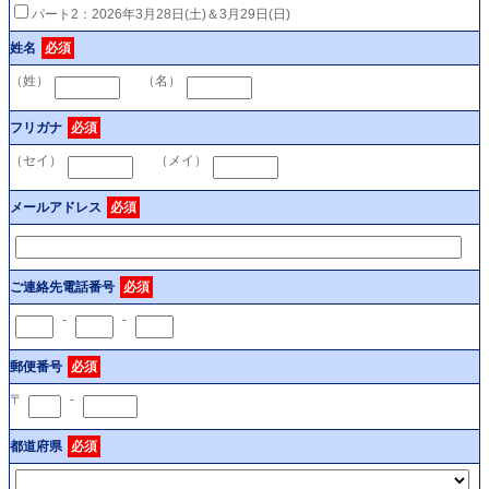
パート2：2026年3月28日(土)＆3月29日(日)
姓名
必須
（姓）
（名）
フリガナ
必須
（セイ）
（メイ）
メールアドレス
必須
ご連絡先電話番号
必須
-
-
郵便番号
必須
〒
-
都道府県
必須