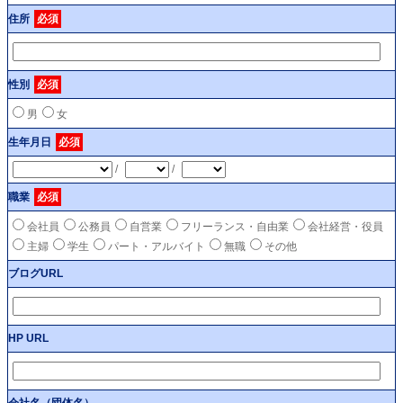
住所
必須
性別
必須
男
女
生年月日
必須
/
/
職業
必須
会社員
公務員
自営業
フリーランス・自由業
会社経営・役員
主婦
学生
パート・アルバイト
無職
その他
ブログURL
HP URL