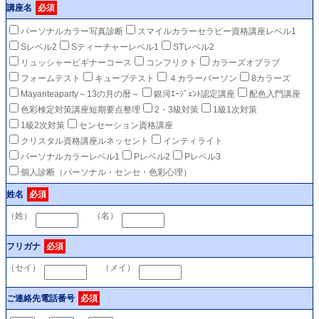
講座名
必須
パーソナルカラー写真診断
スマイルカラーセラピー資格講座レベル1
Sレベル2
Sティーチャーレベル1
STレベル2
リュッシャービギナーコース
コンフリクト
カラーズオブラブ
フォームテスト
キューブテスト
４カラーパーソン
8カラーズ
Mayanteaparty～13の月の暦～
銀河ｴｰｼﾞｪﾝﾄ認定講座
配色入門講座
色彩検定対策講座短期要点整理
2・3級対策
1級1次対策
1級2次対策
センセーション資格講座
クリスタル資格講座ルネッセント
インティライト
パーソナルカラーレベル1
Pレベル2
Pレベル3
個人診断（パーソナル・センセ・色彩心理）
姓名
必須
（姓）
（名）
フリガナ
必須
（セイ）
（メイ）
ご連絡先電話番号
必須