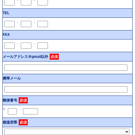
-
-
TEL
-
-
FAX
-
-
メールアドレス※gmail以外
必須
携帯メール
郵便番号
必須
〒
-
都道府県
必須