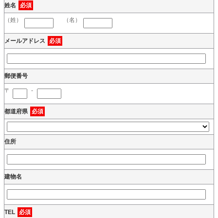
姓名
必須
（姓）
（名）
メールアドレス
必須
郵便番号
〒
-
都道府県
必須
住所
建物名
TEL
必須