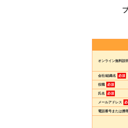
オンライン無料
会社/組織名
必須
役職
必須
氏名
必須
メールアドレス
必
電話番号または携