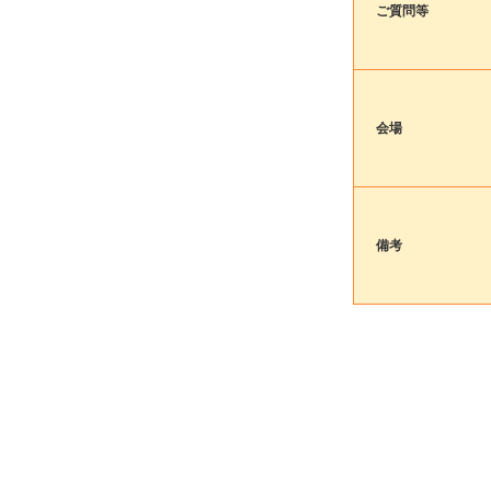
ご質問等
会場
備考