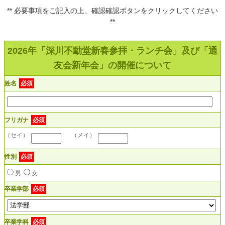
** 必要事項をご記入の上、確認確認ボタンをクリックしてください
**
2026年「深川不動堂新春参拝・ランチ会」及び「通
友会新年会」の開催について
姓名
必須
フリガナ
必須
（セイ）
（メイ）
性別
必須
男
女
卒業学部
必須
卒業学科
必須