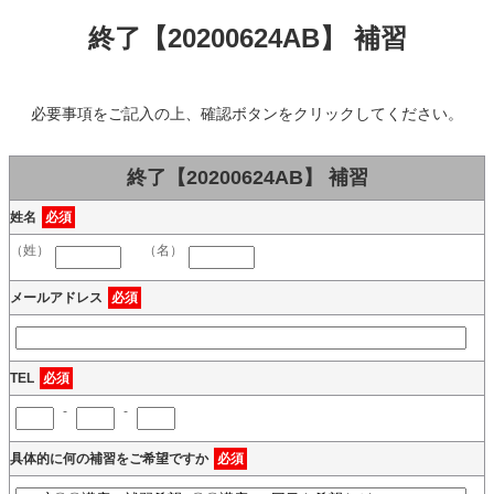
終了【20200624AB】 補習
必要事項をご記入の上、確認ボタンをクリックしてください。
終了【20200624AB】 補習
姓名
必須
（姓）
（名）
メールアドレス
必須
TEL
必須
-
-
具体的に何の補習をご希望ですか
必須