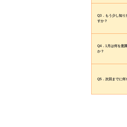
Q3．もう少し知り
すか？
Q4．1月は何を意
か？
Q5．次回までに何