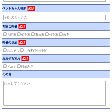
ペットちゃん種類
必須
希望ご葬儀
必須
共同葬
個別葬
家族葬
特別葬
未定
葬儀の場所
必須
おおぞら
ご自宅(別途料金)
おおぞら利用
必須
初めて
以前利用
その他