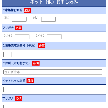
ネット（仮）お申し込み
ご家族様お名前
必須
（姓）
（名）
フリガナ
必須
（セイ）
（メイ）
ご連絡先電話番号（半角）
必須
-
-
ご住所（市町村まで）
必須
ペットちゃん名前
必須
フリガナ
必須