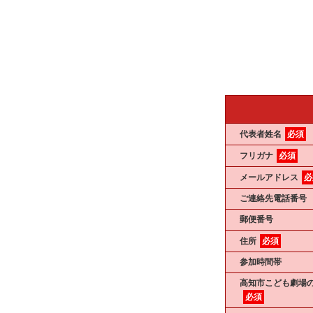
代表者姓名
必須
フリガナ
必須
メールアドレス
必
ご連絡先電話番号
郵便番号
住所
必須
参加時間帯
高知市こども劇場
必須