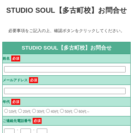
STUDIO SOUL【多古町校】お問合せ
必要事項をご記入の上、確認ボタンをクリックしてください。
STUDIO SOUL【多古町校】お問合せ
姓名
必須
メールアドレス
必須
年代
必須
10代
20代
30代
40代
50代
60代～
ご連絡先電話番号
必須
-
-