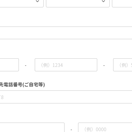
-
-
先電話番号(ご自宅等)
-