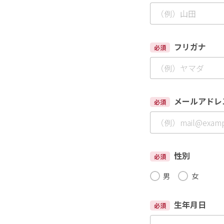
フリガナ
必須
メールアドレ
必須
性別
必須
男
女
生年月日
必須