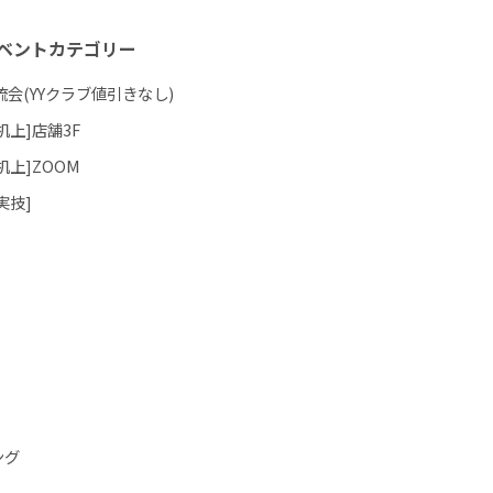
ベントカテゴリー
流会(YYクラブ値引きなし)
机上]店舗3F
机上]ZOOM
実技]
]
]
ング