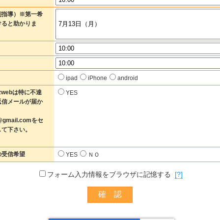
別指導）※第一希
けると助かりま
ipad
iPhone
android
ezwebは特に不達
YES
返信メールが届か
u@gmail.comをセ
して下さい。
の受信希望
YES
ＮＯ
フォーム入力情報をブラウザに記憶する
[?]