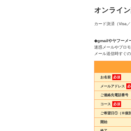
オンライン
カード決済（Visa
◆gmailやヤフ
迷惑メールやプロモ
メール送信時すぐの
お名前
必須
メールアドレス
必
ご連絡先電話番号
コース
必須
ご希望日①（※個
開始
終了