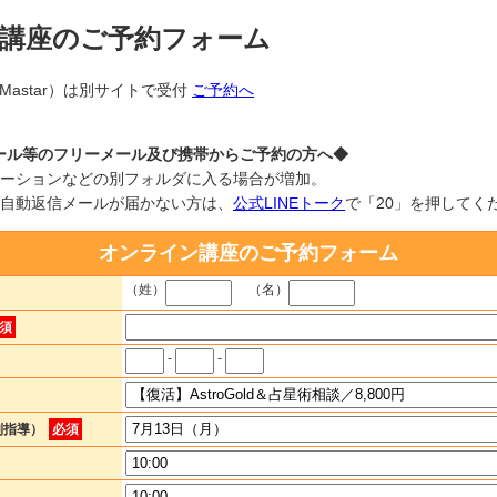
講座のご予約フォーム
／Mastar）は別サイトで受付
ご予約へ
ーメール等のフリーメール及び携帯からご予約の方へ◆
ーションなどの別フォルダに入る場合が増加。
自動返信メールが届かない方は、
公式LINEトーク
で「20」を押してく
オンライン講座のご予約フォーム
（姓）
（名）
須
-
-
別指導）
必須