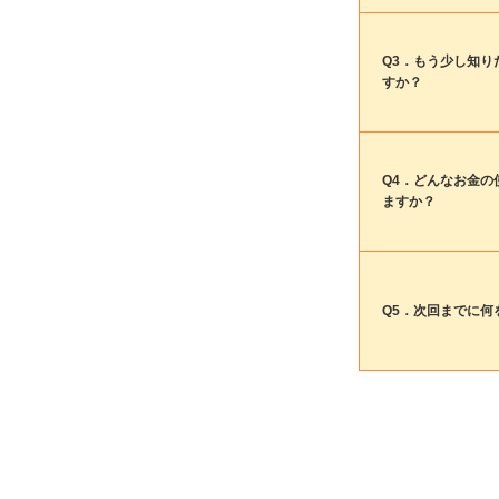
Q3．もう少し知り
すか？
Q4．どんなお金の
ますか？
Q5．次回までに何