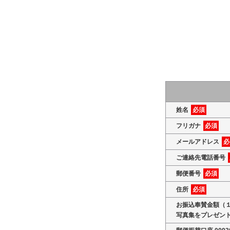
姓名
必須
フリガナ
必須
メールアドレス
必
ご連絡先電話番号
郵便番号
必須
住所
必須
お振込奉賛金額（
写真集をプレゼン