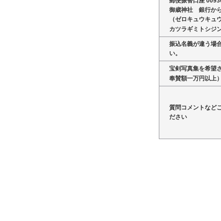
郵便振替口座 00930
御歳神社 銀行か
（ゼロキュウキュウ）
カツラギミトシジ
振込名義が違う場
い。
宝剣写真集を希望
奉賛額一万円以上
質問コメントなど
ださい