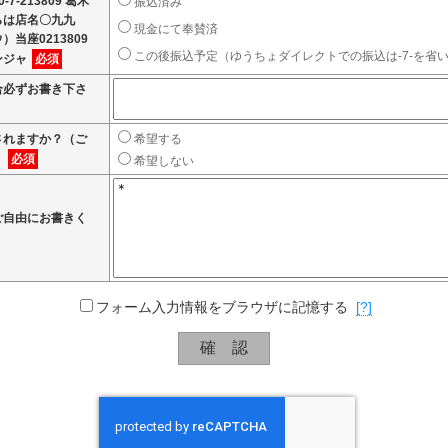
-7-213809 葛木
振込済み
らは店名〇九九
現金にて奉賛済
当座0213809
この後振込予定（ゆうちょダイレクトでの振込は-7-を省
ンジャ
必須
合必ずお書き下さ
されますか？（ご
希望する
）
必須
希望しない
ご自由にお書きく
フォーム入力情報をブラウザに記憶する
[?]