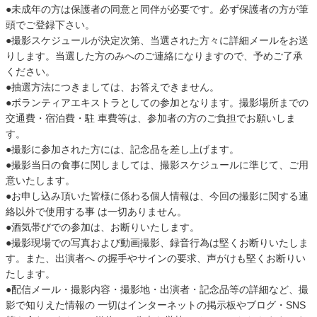
●未成年の方は保護者の同意と同伴が必要です。必ず保護者の方が筆
頭でご登録下さい。
●撮影スケジュールが決定次第、当選された方々に詳細メールをお送
りします。当選した方のみへのご連絡になりますので、予めご了承
ください。
●抽選方法につきましては、お答えできません。
●ボランティアエキストラとしての参加となります。撮影場所までの
交通費・宿泊費・駐 車費等は、参加者の方のご負担でお願いしま
す。
●撮影に参加された方には、記念品を差し上げます。
●撮影当日の食事に関しましては、撮影スケジュールに準じて、ご用
意いたします。
●お申し込み頂いた皆様に係わる個人情報は、今回の撮影に関する連
絡以外で使用する事 は一切ありません。
●酒気帯びでの参加は、お断りいたします。
●撮影現場での写真および動画撮影、録音行為は堅くお断りいたしま
す。また、出演者へ の握手やサインの要求、声がけも堅くお断りい
たします。
●配信メール・撮影内容・撮影地・出演者・記念品等の詳細など、撮
影で知りえた情報の 一切はインターネットの掲示板やブログ・SNS