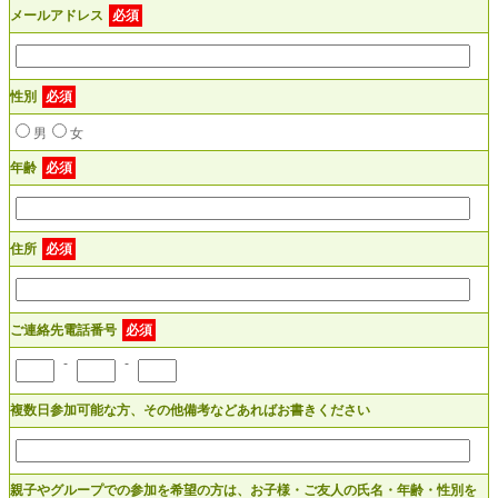
メールアドレス
必須
性別
必須
男
女
年齢
必須
住所
必須
ご連絡先電話番号
必須
-
-
複数日参加可能な方、その他備考などあればお書きください
親子やグループでの参加を希望の方は、お子様・ご友人の氏名・年齢・性別を