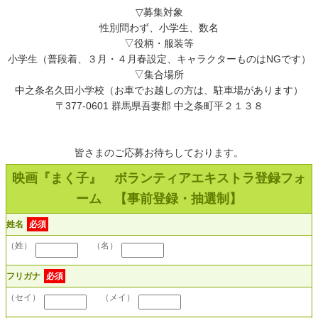
▽募集対象
性別問わず、小学生、数名
▽役柄・服装等
小学生（普段着、３月・４月春設定、キャラクターものはNGです）
▽集合場所
中之条名久田小学校（お車でお越しの方は、駐車場があります）
〒377-0601 群馬県吾妻郡 中之条町平２１３８
皆さまのご応募お待ちしております。
映画『まく子』 ボランティアエキストラ登録フォ
ーム 【事前登録・抽選制】
姓名
必須
（姓）
（名）
フリガナ
必須
（セイ）
（メイ）