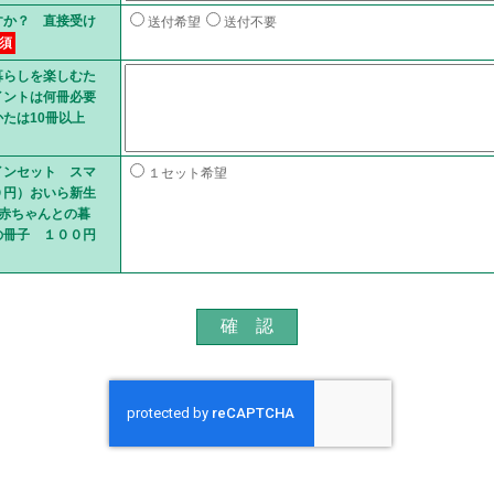
すか？ 直接受け
送付希望
送付不要
須
暮らしを楽しむた
イントは何冊必要
たは10冊以上
インセット スマ
１セット希望
０円）おいら新生
 赤ちゃんとの暮
の冊子 １００円