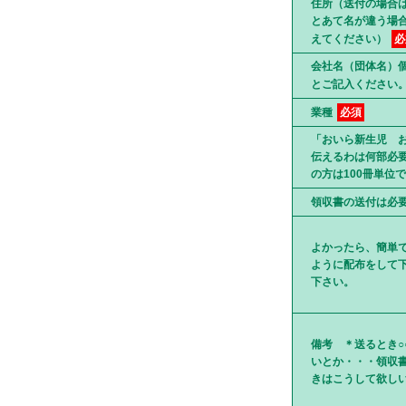
住所（送付の場合
とあて名が違う場
えてください）
必
会社名（団体名）
とご記入ください
業種
必須
「おいら新生児 
伝えるわは何部必
の方は100冊単位
領収書の送付は必
よかったら、簡単
ように配布をして
下さい。
備考 ＊送るとき○
いとか・・・領収
きはこうして欲し