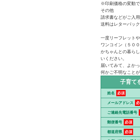
※印刷価格の変動で
その他
請求書などがご入用
送料はレターパック
一度リーフレットや
ワンコイン（５００
かちゃんとの暮らし
いください。
届いてみて、よかっ
何かご不明なことがあ
子育て
姓名
必須
メールアドレス
必
ご連絡先電話番号
郵便番号
必須
都道府県
必須