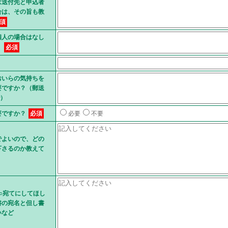
は送付先と申込者
合は、その旨も教
須
個人の場合はなし
。
必須
おいらの気持ちを
要ですか？（郵送
で）
要ですか？
必須
必要
不要
でよいので、どの
下さるのか教えて
○宛てにしてほし
書の宛名と但し書
いなど