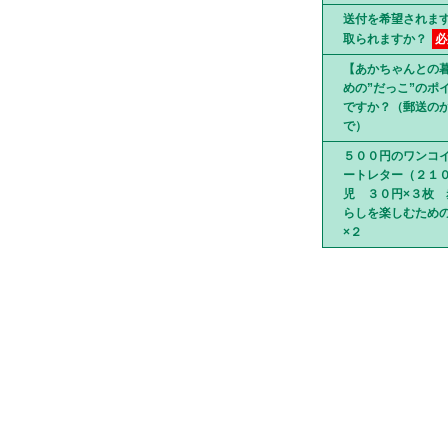
送付を希望されま
取られますか？
必
【あかちゃんとの
めの”だっこ”のポ
ですか？（郵送のか
で）
５００円のワンコ
ートレター（２１
児 ３０円×３枚
らしを楽しむため
×２