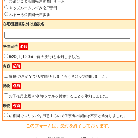
野菊野こども園松戸駅西口ルーム
キッズルームいずみ松戸新田
ふるーる保育園松戸駅前
在宅/連携園以外は施設名
開催日時
必須
6/20(土)10:05(※雨天決行)と承知しました。
内容
必須
輪投げ/さかなつり/盆踊り(しまじろう音頭)と承知しました。
持物
必須
お子様用上履き/水筒/タオルを持参することを承知しました。
履物
必須
幼稚園でスリッパを用意するので保護者の履物は不要と承知しました。
このフォームは、受付を終了しております。