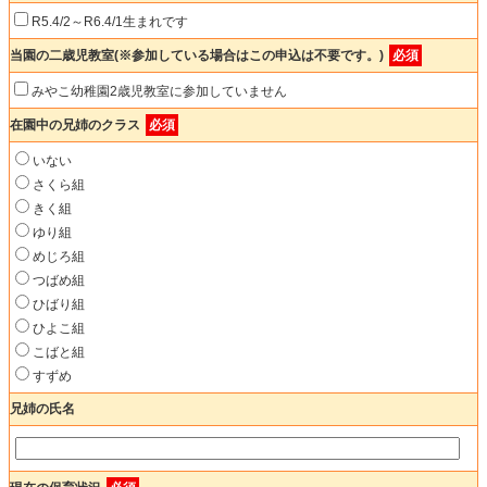
R5.4/2～R6.4/1生まれです
当園の二歳児教室(※参加している場合はこの申込は不要です。)
必須
みやこ幼稚園2歳児教室に参加していません
在園中の兄姉のクラス
必須
いない
さくら組
きく組
ゆり組
めじろ組
つばめ組
ひばり組
ひよこ組
こばと組
すずめ
兄姉の氏名