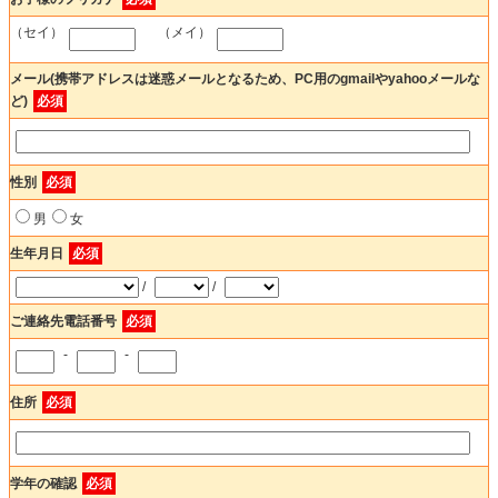
（セイ）
（メイ）
メール(携帯アドレスは迷惑メールとなるため、PC用のgmailやyahooメールな
ど)
必須
性別
必須
男
女
生年月日
必須
/
/
ご連絡先電話番号
必須
-
-
住所
必須
学年の確認
必須