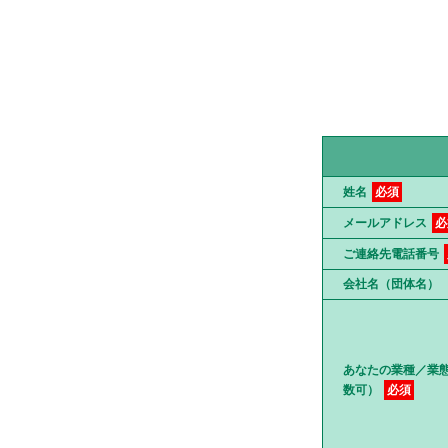
姓名
必須
メールアドレス
必
ご連絡先電話番号
会社名（団体名）
あなたの業種／業
数可）
必須