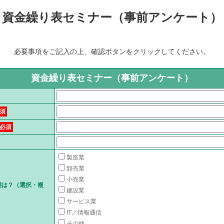
資金繰り表セミナー（事前アンケート）
必要事項をご記入の上、確認ボタンをクリックしてください。
資金繰り表セミナー（事前アンケート）
須
必須
製造業
卸売業
小売業
態は？（選択・複
建設業
サービス業
IT／情報通信
その他