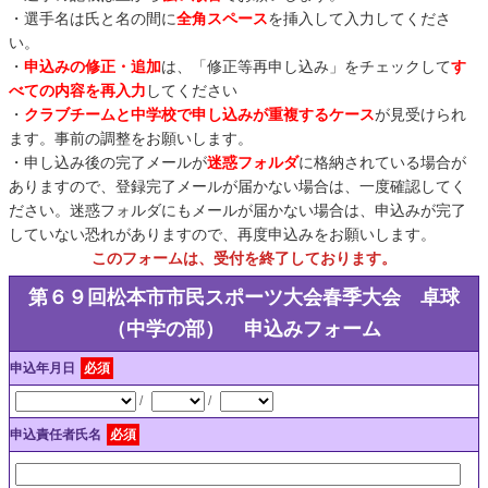
・選手名は氏と名の間に
全角スペース
を挿入して入力してくださ
い。
・
申込みの修正・追加
は、「修正等再申し込み」をチェックして
す
べての内容を再入力
してください
・
クラブチームと中学校で申し込みが重複するケース
が見受けられ
ます。事前の調整をお願いします。
・申し込み後の完了メールが
迷惑フォルダ
に格納されている場合が
ありますので、登録完了メールが届かない場合は、一度確認してく
ださい。迷惑フォルダにもメールが届かない場合は、申込みが完了
していない恐れがありますので、再度申込みをお願いします。
このフォームは、受付を終了しております。
第６９回松本市市民スポーツ大会春季大会 卓球
（中学の部） 申込みフォーム
申込年月日
必須
/
/
申込責任者氏名
必須