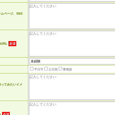
ムページ、SNS
URL
必須
平日可
土日祝
要相談
撮ってみたいイメ
由
必須