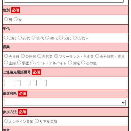
性別
必須
男
女
年代
10代
20代
30代
40代
50代
60代～
職業
会社員
公務員
自営業
フリーランス・自由業
会社経営・役員
主婦
学生
パート・アルバイト
無職
その他
ご連絡先電話番号
必須
-
-
都道府県
必須
参加方法
必須
オンライン参加
リアル参加
備考