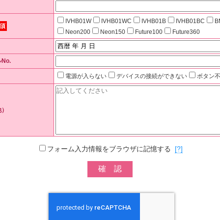
IVHB01W
IVHB01WC
IVHB01B
IVHB01BC
B
須
Neon200
Neon150
Future100
Future360
No.
電源が入らない
デバイスの接続ができない
ボタン
他）
フォーム入力情報をブラウザに記憶する
[?]