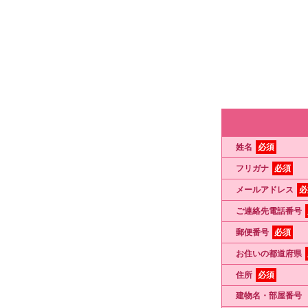
姓名
必須
フリガナ
必須
メールアドレス
必
ご連絡先電話番号
郵便番号
必須
お住いの都道府県
住所
必須
建物名・部屋番号