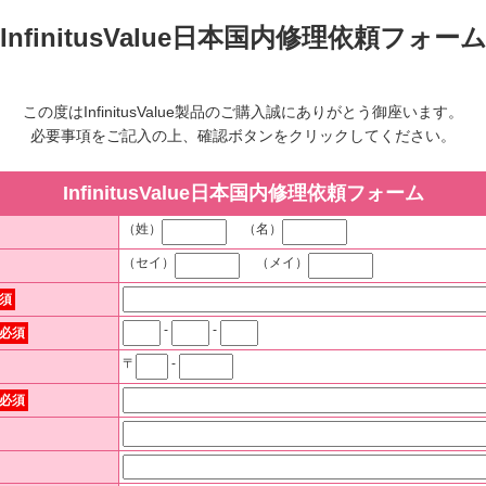
InfinitusValue日本国内修理依頼フォー
この度はInfinitusValue製品のご購入誠にありがとう御座います。
必要事項をご記入の上、確認ボタンをクリックしてください。
InfinitusValue日本国内修理依頼フォーム
（姓）
（名）
（セイ）
（メイ）
須
-
-
必須
〒
-
必須