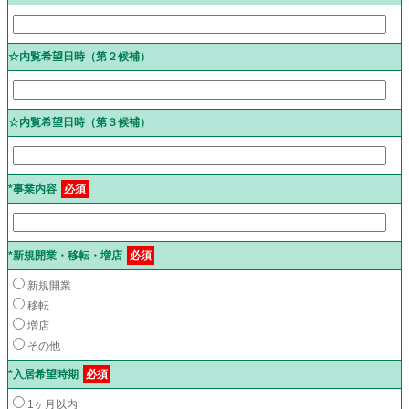
☆内覧希望日時（第２候補）
☆内覧希望日時（第３候補）
*事業内容
必須
*新規開業・移転・増店
必須
新規開業
移転
増店
その他
*入居希望時期
必須
1ヶ月以内