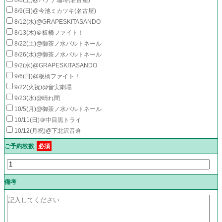
8/8(土)@バナナ珈琲(名古屋)
8/9(日)@今池ミカツキ(名古屋)
8/12(水)@GRAPESKITASANDO
8/13(木)＠板橋ファイト！
8/22(土)@御茶ノ水パルトネール
8/26(水)@御茶ノ水パルトネール
9/2(水)@GRAPESKITASANDO
9/6(日)@板橋ファイト！
9/22(火祝)@音実劇場
9/23(水)@晴れ間
10/5(月)@御茶ノ水パルトネール
10/11(日)＠中目黒トライ
10/12(月祝)@下北沢音倉
ご予約枚数
必須
備考