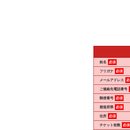
姓名
必須
フリガナ
必須
メールアドレス
必
ご連絡先電話番号
郵便番号
必須
都道府県
必須
住所
必須
チケット枚数
必須