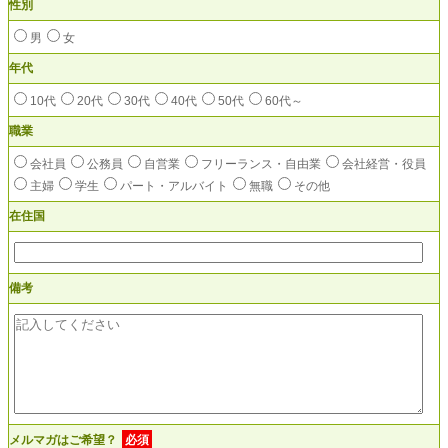
性別
男
女
年代
10代
20代
30代
40代
50代
60代～
職業
会社員
公務員
自営業
フリーランス・自由業
会社経営・役員
主婦
学生
パート・アルバイト
無職
その他
在住国
備考
メルマガはご希望？
必須