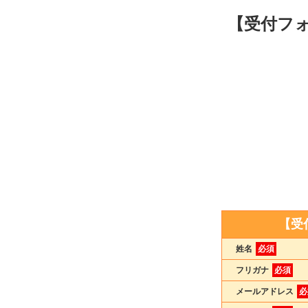
【受付フ
【受
姓名
必須
フリガナ
必須
メールアドレス
必