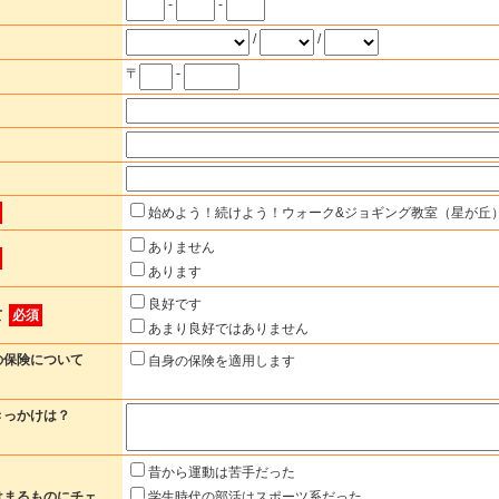
-
-
/
/
〒
-
始めよう！続けよう！ウォーク&ジョギング教室（星が丘
ありません
あります
良好です
て
必須
あまり良好ではありません
の保険について
自身の保険を適用します
きっかけは？
昔から運動は苦手だった
はまるものにチェ
学生時代の部活はスポーツ系だった