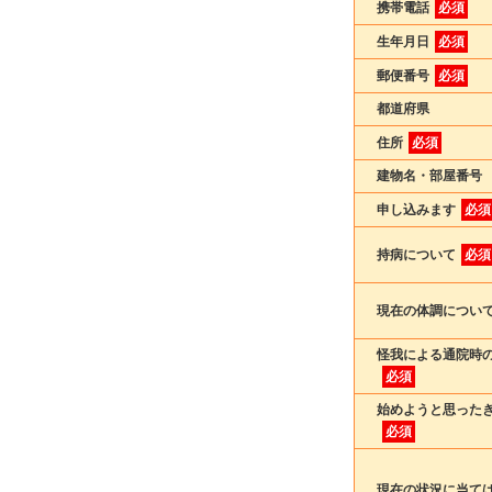
携帯電話
必須
生年月日
必須
郵便番号
必須
都道府県
住所
必須
建物名・部屋番号
申し込みます
必須
持病について
必須
現在の体調につい
怪我による通院時
必須
始めようと思った
必須
現在の状況に当て