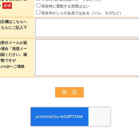
い
必須
現在特に運動する習慣はない
現在何かしらの会員ではある（ジム、ヨガなど）
補足欄はこちらへ
こちらにご記入下
動受付メールが届
い場合「迷惑メー
確認ください。確
手数ですが
ng.co.jpへご連絡