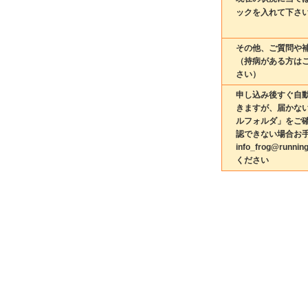
ックを入れて下さ
その他、ご質問や
（持病がある方は
さい）
申し込み後すぐ自
きますが、届かな
ルフォルダ」をご
認できない場合お
info_frog@runni
ください