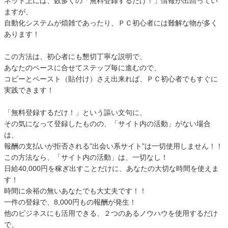
ネット上には、数多くの「無料登録するだけ！」情報が出回ってい
ますが、
自動化システムが煩雑であったり、ＰＣ初心者には難解な物が多く
あります！
この方法は、初心者にも懇切丁寧な説明で、
あなたのペースに合せてステップ毎に進むので、
コピーとペースト（貼付け）さえ出来れば、ＰＣ初心者でもすぐに
実践できます！
「無料登録するだけ！」という謳い文句に、
その気になって登録したものの、「サイト内の活動」がない場合
は、
報酬の支払いが拒否される”出会い系サイト”は一切使用しません！！
この方法なら、「サイト内の活動」は、一切なし！
日給40,000円を稼ぎ出すことだけに、あなたの大切な時間を使えま
す！
時間に余裕の無いあなたでも大丈夫です！！
一件の登録で、8,000円もの報酬が発生！
他のビジネスにも活用できる、２つのあるノウハウを使用するだけ
で、