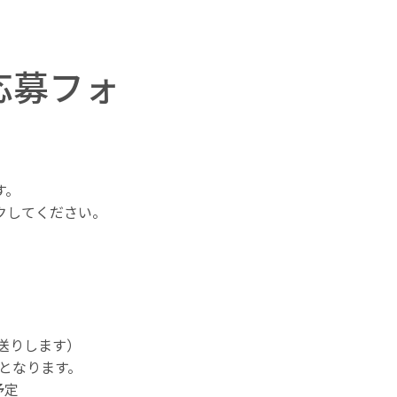
ー応募フォ
す。
クしてください。
お送りします）
絡となります。
予定