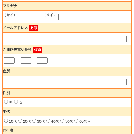
フリガナ
（セイ）
（メイ）
メールアドレス
必須
ご連絡先電話番号
必須
-
-
住所
性別
男
女
年代
10代
20代
30代
40代
50代
60代～
同行者