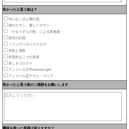
良かったと思う曲は？
匂いおこせよ梅の花
僕のナザン、愛しいナザン
「やまうずらの歌」による変奏曲
碧空の幻想
ソフィアペローフスカヤ
舟歌と酒歌
対照的な二つの楽章
美しきコロラド
アンコール①TheInnerLight
アンコール②アヴェ・マリア
良かったと思う曲のご感想をお願いします
興味を持った楽器は有りますか？