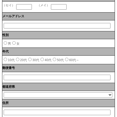
（セイ）
（メイ）
メールアドレス
性別
男
女
年代
10代
20代
30代
40代
50代
60代～
郵便番号
都道府県
住所