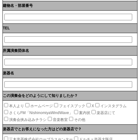
建物名・部屋番号
TEL
所属演奏団体名
楽器名
この演奏会をどのようにして知りましたか？
本人より
ホームページ
フェイスブック
X
インスタグラム
さくらFM「NishinomiyaWindWave」
案内状
楽器店にて
演奏会挟み込みチラシ
音楽教室
その他
楽器店でとお答えになった方はどの楽器店で？
三木楽器株式会社ローブラスセンター
ドルチェ楽器大阪店