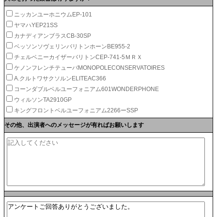
ニッカンユーホニウムEP-101
ヤマハYEP21SS
カナディアンブラスCB-30SP
ベッソンソヴェリンバリトンホーンBE955-2
チェルベニーカイザーバリトンCEP-741-5ＭＲＸ
ケノンフレンチテューバMONOPOLECONSERVATOIRES
A.クルトワサクソルンELITEAC366
コーンダブルベルユーフォニアム601WONDERPHONE
ウィルソンTA2910GP
キングフロントベルユーフォニアム2266ーSSP
その他、出演者へのメッセージが有ればお願いします