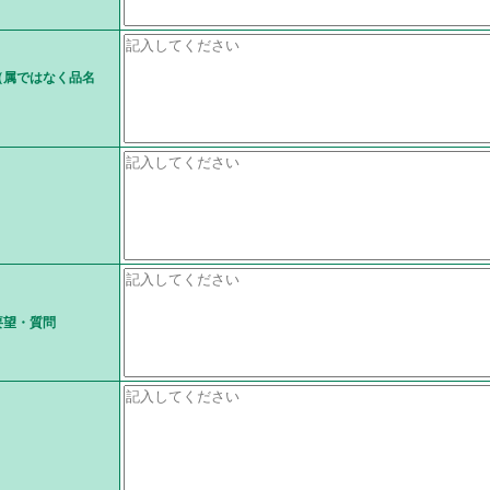
（属ではなく品名
要望・質問