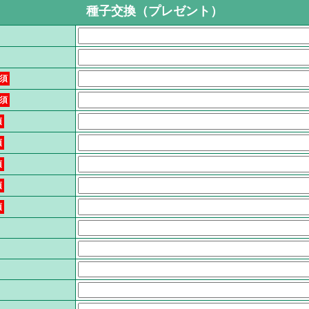
種子交換（プレゼント）
須
須
須
須
須
須
須