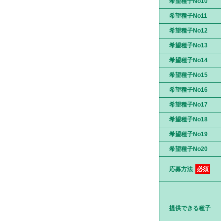
希望種子No10
希望種子No11
希望種子No12
希望種子No13
希望種子No14
希望種子No15
希望種子No16
希望種子No17
希望種子No18
希望種子No19
希望種子No20
応募方法
必須
提供できる種子