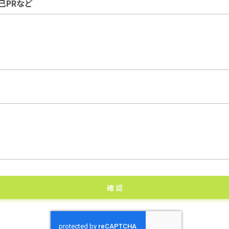
己PRなど
確 認