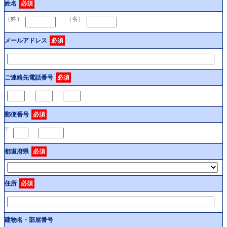
姓名
必須
（姓）
（名）
メールアドレス
必須
ご連絡先電話番号
必須
-
-
郵便番号
必須
〒
-
都道府県
必須
住所
必須
建物名・部屋番号