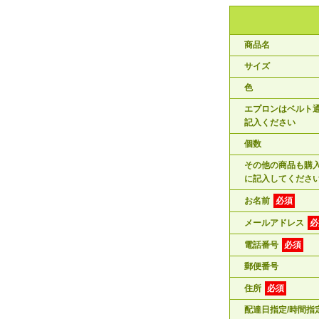
商品名
サイズ
色
エプロンはベルト
記入ください
個数
その他の商品も購
に記入してくださ
お名前
必須
メールアドレス
必
電話番号
必須
郵便番号
住所
必須
配達日指定/時間指