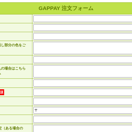
GAPPAY 注文フォーム
通し部分の色をご
入の場合はこちら
い
須
定（ある場合の