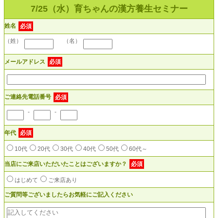
7/25（水）育ちゃんの漢方養生セミナー
姓名
必須
（姓）
（名）
メールアドレス
必須
ご連絡先電話番号
必須
-
-
年代
必須
10代
20代
30代
40代
50代
60代～
当店にご来店いただいたことはございますか？
必須
はじめて
ご来店あり
ご質問等ございましたらお気軽にご記入ください