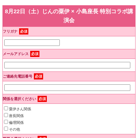
8月22日（土）じんの粟伊 × 小島座長 特別コラボ講
演会
フリガナ
必須
メールアドレス
必須
ご連絡先電話番号
必須
関係を選択ください
必須
粟伊さん関係
座長関係
倫理関係
その他