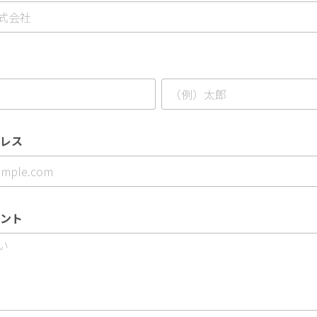
レス
ント