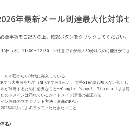
2026年最新メール到達最大化対策
必要事項をご記入の上、確認ボタンをクリックしてください。
月15日（木）11:00〜12:30　※任意ですが最大30分延長の可能性がご
メールが届かない時代に突入している

NHKでも大失敗を犯す（NHKですら陥った、大手SIer屋も知らない落とし
ルが到達するために必要なこと〜Google、Yahoo!、Microsoftは
あなたのドメインは汚れているか？ドメイン評価の確認方法

メイン評価のマネジメント方法（最新のKPI）

体名）