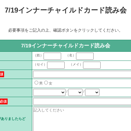
7/19インナーチャイルドカード読み会
必要事項をご記入の上、確認ボタンをクリックしてください。
7/19インナーチャイルドカード読み会
（姓）
（名）
（セイ）
（メイ）
須
男
女
/
/
必須
がありましたらど