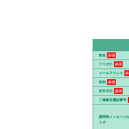
姓名
必須
フリガナ
必須
メールアドレス
必
性別
必須
生年月日
必須
ご連絡先電話番号
質問等メッセージ
うぞ