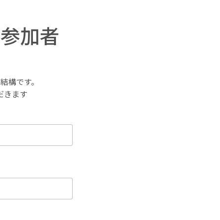
習参加者
結構です。
だきます