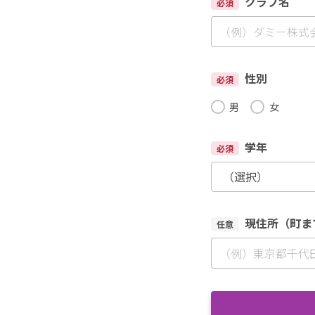
クラブ名
必須
性別
必須
男
女
学年
必須
現住所（町ま
任意